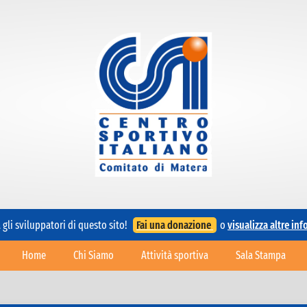
gli sviluppatori di questo sito!
Fai una donazione
o
visualizza altre in
Home
Chi Siamo
Attività sportiva
Sala Stampa