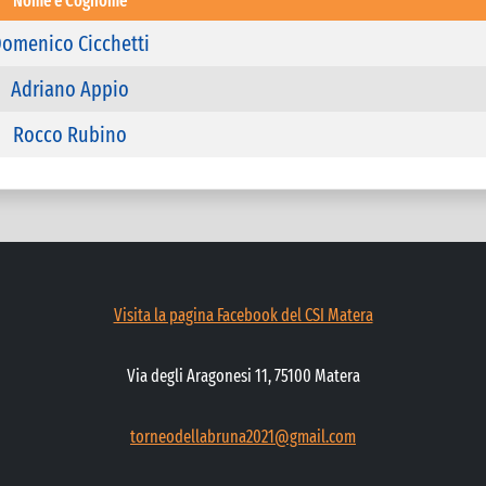
Nome e Cognome
omenico Cicchetti
Adriano Appio
Rocco Rubino
Visita la pagina Facebook del CSI Matera
Via degli Aragonesi 11, 75100 Matera
torneodellabruna2021@gmail.com