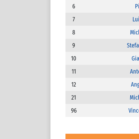
6
P
7
Lu
8
Mic
9
Stef
10
Gia
11
Ant
12
Ang
21
Mic
96
Vinc