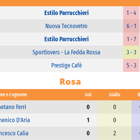
Estilo Parrucchieri
1 - 4
Nuova Tecnovetro
6 - 1
Estilo Parrucchieri
1 - 7
Sportlovers - La Fedda Rossa
3 - 3
Prestige Cafè
5 - 3
Rosa
me e Cognome
Gol
Giallo
B
etano Ferri
0
0
enico D'Aria
1
0
ncesco Calia
0
2