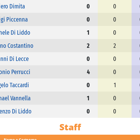
iero Dimita
0
0
igi Piccenna
0
0
hele Di Liddo
1
0
ano Costantino
2
2
nni Di Lecce
0
0
onio Perrucci
4
0
elo Taccardi
0
1
hael Vannella
1
0
enzo Di Liddo
0
0
Staff