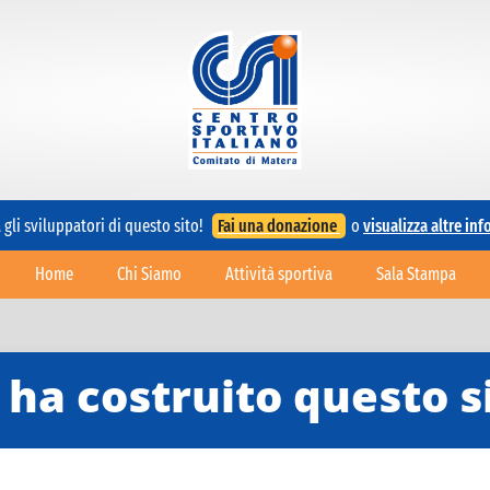
gli sviluppatori di questo sito!
Fai una donazione
o
visualizza altre in
Home
Chi Siamo
Attività sportiva
Sala Stampa
 ha costruito questo s