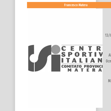
Francesco Matera
13/
A
0cm
M