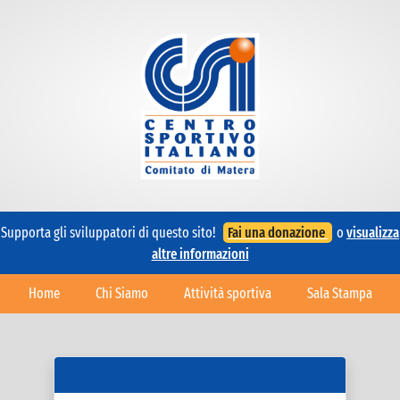
Supporta gli sviluppatori di questo sito!
Fai una donazione
o
visualizza
altre informazioni
Home
Chi Siamo
Attività sportiva
Sala Stampa