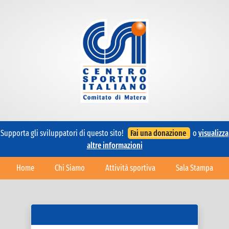
Supporta gli sviluppatori di questo sito!
Fai una donazione
o
visualizza
altre informazioni
Home
Chi Siamo
Attività sportiva
Sala Stampa