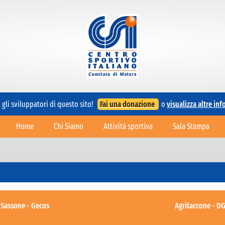
gli sviluppatori di questo sito!
Fai una donazione
o
visualizza altre in
Home
Chi Siamo
Attività sportiva
Sala Stampa
 Sassone - Gecos
Agritaccone - D