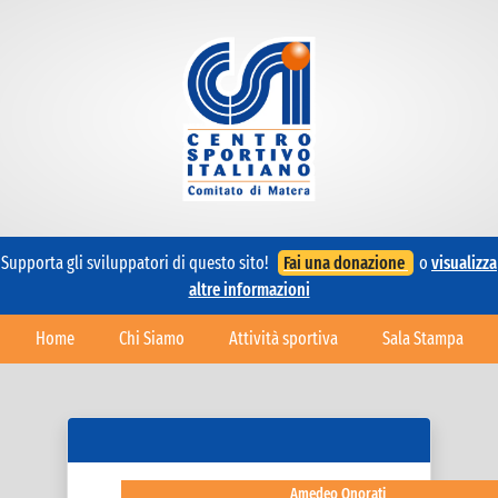
Supporta gli sviluppatori di questo sito!
Fai una donazione
o
visualizza
altre informazioni
Home
Chi Siamo
Attività sportiva
Sala Stampa
Amedeo Onorati