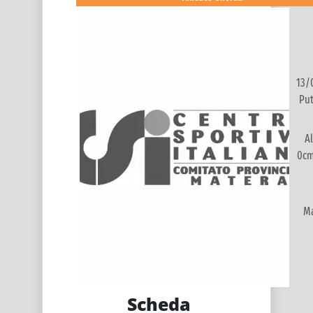
13/
Pu
Al
0cm
M
Scheda