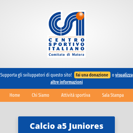
Supporta gli sviluppatori di questo sito!
Fai una donazione
o
visualizza
altre informazioni
Home
Chi Siamo
Attività sportiva
Sala Stampa
Calcio a5 Juniores