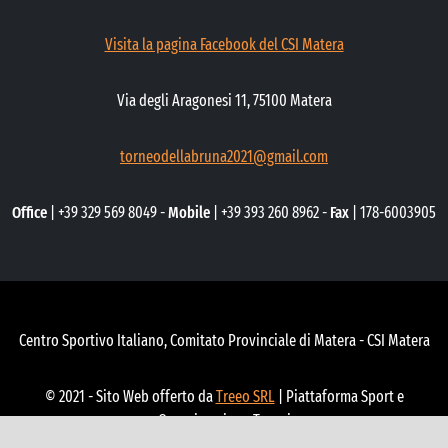
Visita la pagina Facebook del CSI Matera
Via degli Aragonesi 11, 75100 Matera
torneodellabruna2021@gmail.com
Office
| +39 329 569 8049 -
Mobile
| +39 393 260 8962 -
Fax
| 178-6003905
Centro Sportivo Italiano, Comitato Provinciale di Matera - CSI Matera
© 2021 - Sito Web offerto da
Treeo SRL
| Piattaforma Sport e
Organizzazione Tornei
Organizzi tornei o gestisci una o più società sportive?
Contattaci
per una